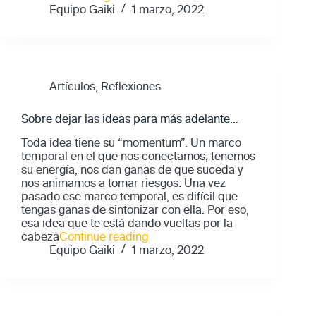
autoestima
Equipo Gaiki
1 marzo, 2022
no
es
una
virtud.
Es
Artículos
,
Reflexiones
una
habilidad."
Sobre dejar las ideas para más adelante…
Toda idea tiene su “momentum”. Un marco
temporal en el que nos conectamos, tenemos
su energía, nos dan ganas de que suceda y
nos animamos a tomar riesgos. Una vez
pasado ese marco temporal, es difícil que
tengas ganas de sintonizar con ella. Por eso,
esa idea que te está dando vueltas por la
"Sobre
cabeza
Continue reading
dejar
Equipo Gaiki
1 marzo, 2022
las
ideas
para
más