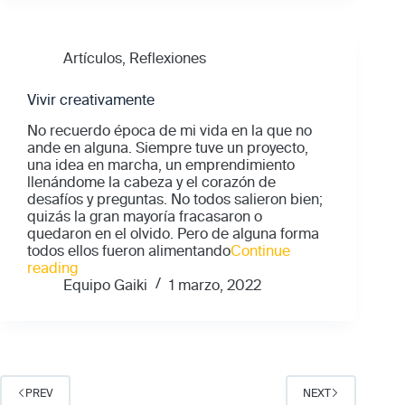
el
premio
es
Artículos
,
Reflexiones
más
de
lo
Vivir creativamente
mismo"
No recuerdo época de mi vida en la que no
ande en alguna. Siempre tuve un proyecto,
una idea en marcha, un emprendimiento
llenándome la cabeza y el corazón de
desafíos y preguntas. No todos salieron bien;
quizás la gran mayoría fracasaron o
quedaron en el olvido. Pero de alguna forma
todos ellos fueron alimentando
Continue
"Vivir
reading
creativamente"
Equipo Gaiki
1 marzo, 2022
PREV
NEXT