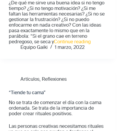
¿De qué me sirve una buena idea si no tengo
tiempo? ¿Si no tengo motivación? ¿Si me
faltan las herramientas necesarias? ¿Si no se
gestionar la frustración? ¿Si no puedo
enfocarme en nada creativo? Con las ideas
pasa exactamente lo mismo que en la
parábola: “Si el grano cae en terreno
"Antes
pedregoso, se seca y
Continue reading
de
Equipo Gaiki
1 marzo, 2022
tener
una
buena
idea…"
Artículos
,
Reflexiones
“Tiende tu cama”
No se trata de comenzar el día con la cama
ordenada. Se trata de la importancia de
poder crear rituales positivos.
Las personas creativas necesitamos rituales