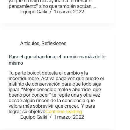
ya que no solo nos ayudan a “ordenar el
pensamiento” sino que también actúan ...
Equipo Gaiki
1 marzo, 2022
Artículos
,
Reflexiones
Para el que abandona, el premio es más de lo
mismo
Tu parte boicot detesta el cambio y la
incertidumbre. Activa cada vez que puede el
instinto de conservación para que todo siga
igual. “Mejor conocido malo y aburrido, que
bueno por conocer” te repite una y otra vez
desde algún rincón de la conciencia que
valora más sobrevivir que crecer. Y para
"Para
lograr su objetivo
Continue reading
el
Equipo Gaiki
1 marzo, 2022
que
abandona,