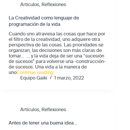
adelante…"
Artículos
,
Reflexiones
La Creatividad como lenguaje de
programación de la vida
Cuando uno atraviesa las cosas que hace por
el filtro de la creatividad, uno adquiere otra
perspectiva de las cosas. Las prioridades se
organizan, las decisiones son más claras de
tomar… … y la vida deja de ser una “sucesión
de sucesos” para volverse una -construcción-
de sucesos. Una vida a la manera de
"La
uno
Continue reading
Creatividad
Equipo Gaiki
1 marzo, 2022
como
lenguaje
de
programación
de
Artículos
,
Reflexiones
la
vida"
Antes de tener una buena idea…