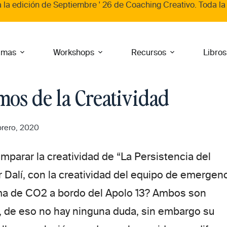
a la edición de
Septiembre ' 26
de
Coaching Creativo
. Toda la
amas
Workshops
Recursos
Libros
mos de la Creatividad
brero, 2020
parar la creatividad de
“La Persistencia del
 Dalí
, con la creatividad del equipo de emergen
ema de CO2 a bordo del
Apolo 13
? Ambos son
, de eso no hay ninguna duda, sin embargo su