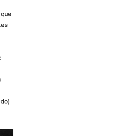
 que
tes
e
o
ndo)