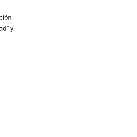
ción
dad”
y