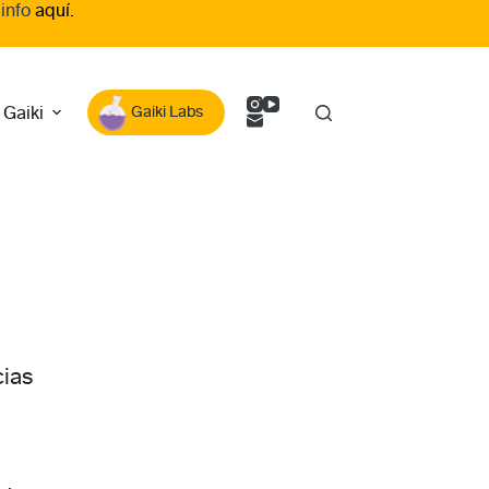
 info
aquí.
 Gaiki
Gaiki Labs
cias