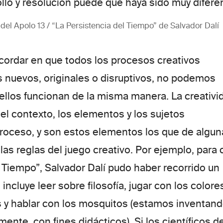
llo y resolución puede que haya sido muy difere
del Apolo 13 / “La Persistencia del Tiempo” de Salvador Dalí
cordar en que todos los procesos creativos
s
nuevos
,
originales
o
disruptivos
, no podemos
ellos funcionan de la misma manera.
La creativi
el contexto, los elementos y los sujetos
proceso
, y son estos elementos los que de algun
as reglas del juego creativo. Por ejemplo, para 
l Tiempo”
, Salvador Dalí pudo haber recorrido un
incluye leer sobre filosofía, jugar con los colore
s y hablar con los mosquitos (estamos inventand
mente, con fines didácticos). Si los científicos d