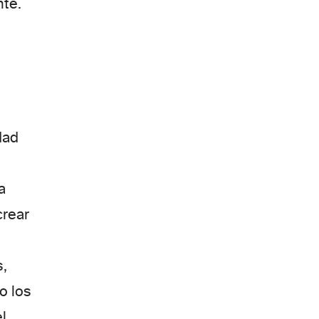
nte.
dad
a
crear
s,
o los
el