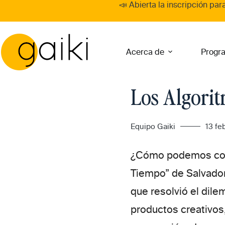
Skip
📣 Abierta la inscripción par
to
content
Acerca de
Progr
Los Algorit
Equipo Gaiki
13 fe
¿Cómo podemos com
Tiempo”
de
Salvador
que resolvió el dil
productos creativos