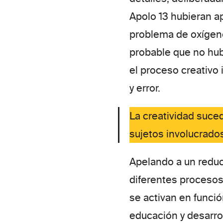
Apolo 13 hubieran ap
problema de oxígeno
probable que no hub
el proceso creativo 
y error.
La creatividad suced
sujetos involucrado
Apelando a un reduc
diferentes proceso
se activan en funci
educación y desarro