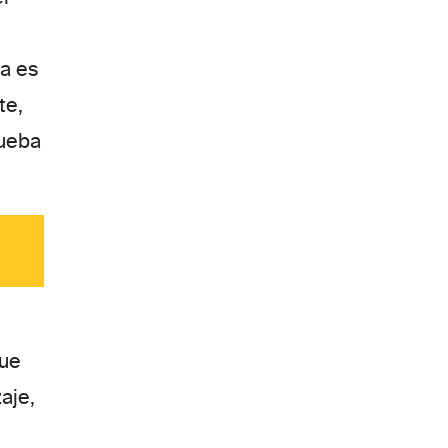
da es
te,
rueba
que
aje,