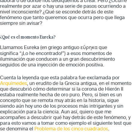
laboral o de donde nos dediquemos a crear. Pero ¿Ocurre
realmente por azar o hay una serie de pasos ocurriendo a
nivel inconsciente? ¿Qué se esconde detrás de este
fenómeno que tanto queremos que ocurra pero que llega
siempre sin avisar?
¿Qué es el momento Eureka?
Llamamos Eureka (en griego antiguo εὕρηκα que
significa “¡Lo he encontrado!”) a esos momentos de
iluminación que conducen a un gran descubrimiento
seguidos de una inyección de emoción positiva.
Cuenta la leyenda que esta palabra fue exclamada por
Arquímedes
, un erudito de la Grecia antigua, en el momento
que descubrió cómo determinar si la corona de Hierón II
estaba realmente hecha de oro puro. Pero, si bien es un
concepto que se remota muy atrás en la historia, sigue
siendo aún hoy uno de los procesos más intrigantes y sin
explicación para la ciencia. Aun así, quiero que me
acompañes a descubrir qué hay detrás de este fenómeno, y
para esto vamos a tomar como ejemplo el siguiente test que
se denomina el
Problema de los cinco cuadrados
.