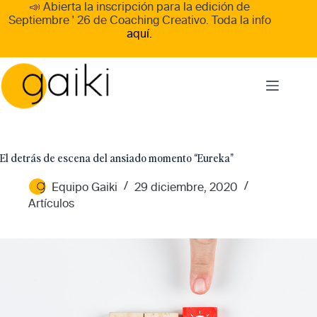
Skip
📣 Abierta la inscripción para la edición de
to
Septiembre ' 26
de
Coaching Creativo
. Toda la info
content
aquí.
El detrás de escena del ansiado momento “Eureka”
Equipo Gaiki
29 diciembre, 2020
Artículos