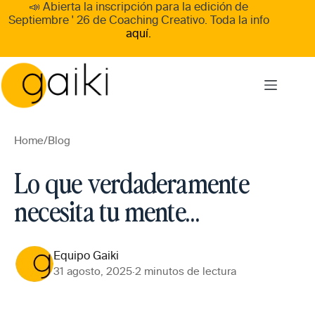
Skip
📣 Abierta la inscripción para la edición de
to
Septiembre ' 26
de
Coaching Creativo
. Toda la info
content
aquí.
Home
/
Blog
Lo que verdaderamente
necesita tu mente…
Equipo Gaiki
31 agosto, 2025
·
2 minutos de lectura