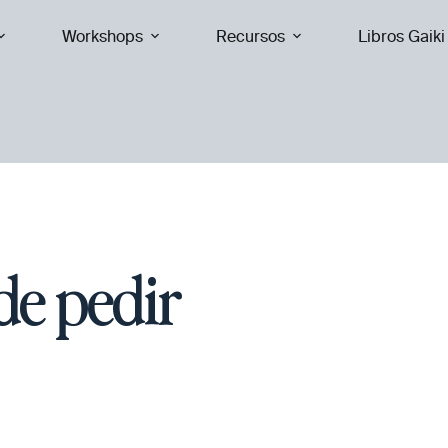
a la edición de
Septiembre ' 26
de
Coaching Creativo
. Toda la
Workshops
Recursos
Libros Gaiki
de pedir