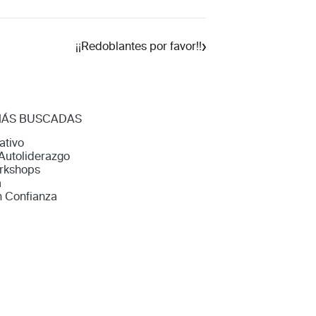
›
¡¡Redoblantes por favor!!
MÁS BUSCADAS
ativo
Autoliderazgo
rkshops
a
n Confianza