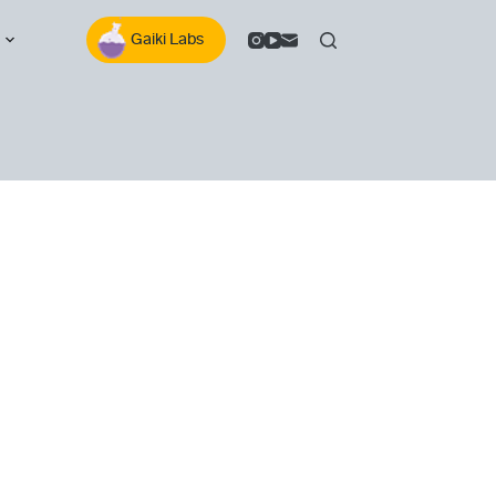
 info
aquí.
Gaiki Labs