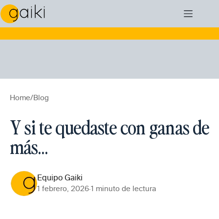
Skip
📣 Abierta la inscripción para la edición de
to
Septiembre ' 26
de
Coaching Creativo
. Toda la info
content
aquí.
Home
/
Blog
Y si te quedaste con ganas de
más…
Equipo Gaiki
1 febrero, 2026
·
1 minuto de lectura