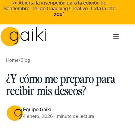
Skip
📣 Abierta la inscripción para la edición de
to
Septiembre ' 26
de
Coaching Creativo
. Toda la info
content
aquí.
Home
/
Blog
¿Y cómo me preparo para
recibir mis deseos?
Equipo Gaiki
4 enero, 2026
·
1 minuto de lectura