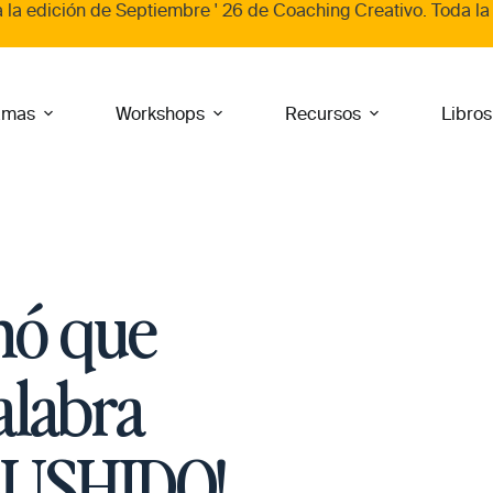
a la edición de
Septiembre ' 26
de
Coaching Creativo
. Toda la
amas
Workshops
Recursos
Libros
hó que
alabra
 BUSHIDO!