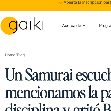
Skip
📣 Abierta la inscripción par
to
content
Acerca de
Progr
Home
/
Blog
Un Samurai escuc
mencionamos la p
disciplina y gritó