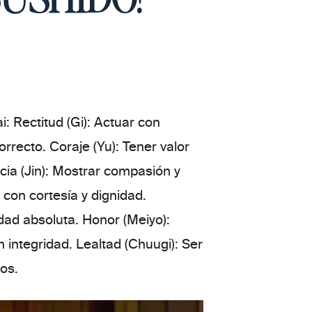
i
:
Rectitud (Gi):
Actuar con
correcto.
Coraje (Yu):
Tener valor
ia (Jin):
Mostrar compasión y
 con cortesía y dignidad.
idad absoluta.
Honor (Meiyo):
n integridad.
Lealtad (Chuugi):
Ser
sos.