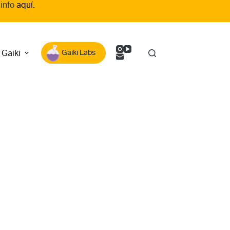
 info
aquí.
 Gaiki
Gaiki Labs