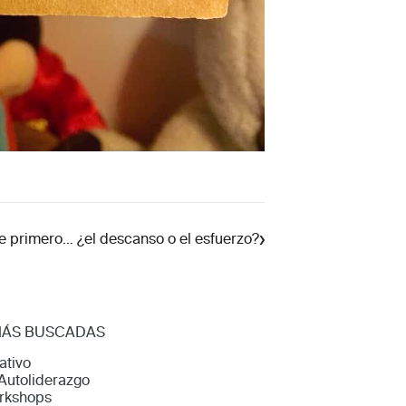
›
e primero… ¿el descanso o el esfuerzo?
MÁS BUSCADAS
ativo
Autoliderazgo
rkshops