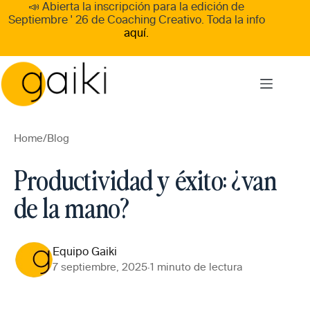
Skip
📣 Abierta la inscripción para la edición de
to
Septiembre ' 26
de
Coaching Creativo
. Toda la info
content
aquí.
Home
/
Blog
Productividad y éxito: ¿van
de la mano?
Equipo Gaiki
7 septiembre, 2025
·
1 minuto de lectura