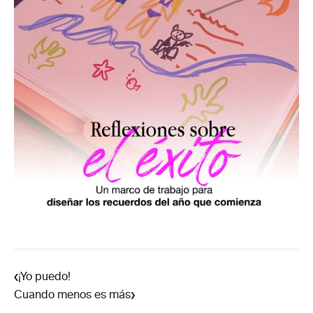
‹
‍¡Yo puedo!
›
Cuando menos es más