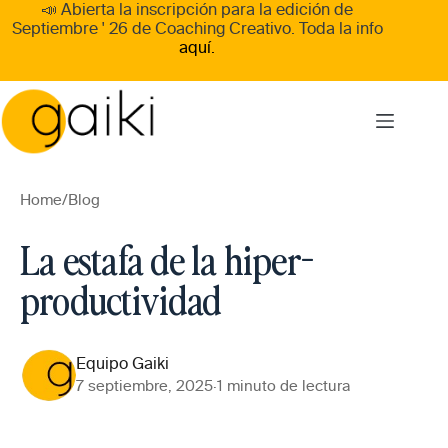
Skip
📣 Abierta la inscripción para la edición de
to
Septiembre ' 26
de
Coaching Creativo
. Toda la info
content
aquí.
Home
/
Blog
La estafa de la hiper-
productividad
Equipo Gaiki
7 septiembre, 2025
·
1 minuto de lectura