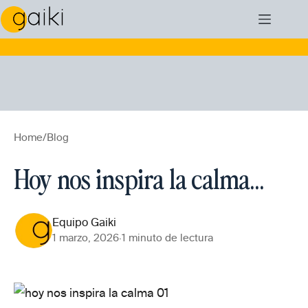
Skip
📣 Abierta la inscripción para la edición de
to
Septiembre ' 26
de
Coaching Creativo
. Toda la info
content
aquí.
Home
/
Blog
Hoy nos inspira la calma…
Equipo Gaiki
1 marzo, 2026
·
1 minuto de lectura