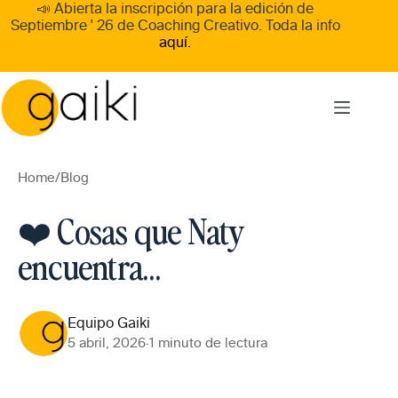
Skip
📣 Abierta la inscripción para la edición de
to
Septiembre ' 26
de
Coaching Creativo
. Toda la info
content
aquí.
Home
/
Blog
❤️ Cosas que Naty
encuentra…
Equipo Gaiki
5 abril, 2026
·
1 minuto de lectura