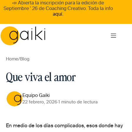
Skip
📣 Abierta la inscripción para la edición de
to
Septiembre ' 26
de
Coaching Creativo
. Toda la info
content
aquí.
Home
/
Blog
Que viva el amor
Equipo Gaiki
22 febrero, 2026
·
1 minuto de lectura
En medio de los días complicados, esos donde hay