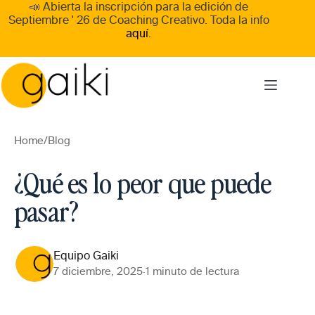
Skip
📣 Abierta la inscripción para la edición de
to
Septiembre ' 26
de
Coaching Creativo
. Toda la info
content
aquí.
Home
/
Blog
¿Qué es lo peor que puede
pasar?
Equipo Gaiki
7 diciembre, 2025
·
1 minuto de lectura