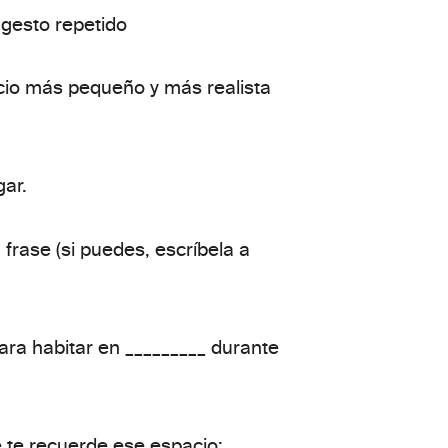
 gesto repetido
acio más pequeño y más
realista
gar.
frase (si puedes, escríbela a
para habitar en _________
durante
e te recuerde ese espacio: