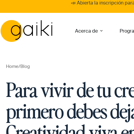
Skip
📣 Abierta la inscripción par
to
content
Acerca de
Progr
Home
/
Blog
Para vivir de tu cr
primero debes deja
Creatividad viva en 