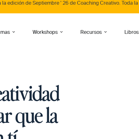
a la edición de
Septiembre ' 26
de
Coaching Creativo
. Toda la
amas
Workshops
Recursos
Libros
eatividad
r que la
tí.