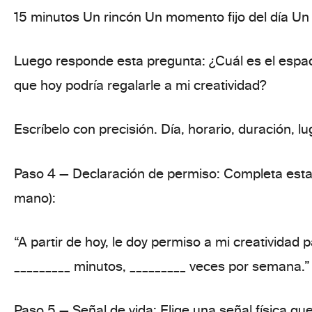
15 minutos Un rincón Un momento fijo del día Un
Luego
responde esta pregunta
:
¿Cuál es el esp
que hoy podría regalarle a mi creatividad?
Escríbelo con
precisión
. Día, horario, duración, lu
Paso 4 — Declaración de permiso:
Completa esta 
mano):
“A partir de hoy, le doy permiso a mi creatividad 
_________ minutos, _________ veces por semana.”
Paso 5 — Señal de vida:
Elige una señal física qu