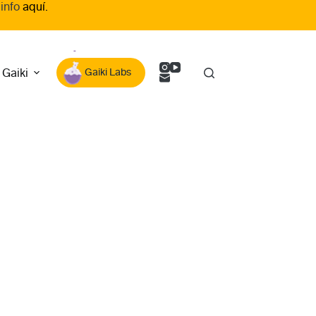
 info
aquí.
 Gaiki
Gaiki Labs